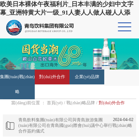
欧美日本裸体午夜福利片_日本丰满的少妇中文字
幕_亚洲特黄大片一级_91人妻人人做人碰人人添
集團(tuán)戰(zhàn)
對(duì)外合作
企業(yè)品牌
略
當(dāng)前位置 ：
首頁(yè)
/
戰(zhàn)略品牌
/
對(duì)外合作
2024-04-02
青島飲料集團(tuán)有限公司與青島旅游集團
(tuán)有限公司在青島國(guó)際會(huì)議中心舉行戰(zhàn)略
合作簽約儀式