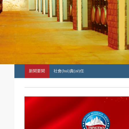
新聞要聞
社會(huì)責(zé)任