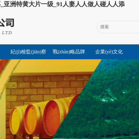
_亚洲特黄大片一级_91人妻人人做人碰人人添
紀(jì)檢監(jiān)察
戰(zhàn)略品牌
企業(yè)文化
án)簡
董事長(zhǎng)
黨建之聲
工會(huì)之窗
紀(jì)檢動
高層聲音
集團(tuán)戰
致辭
團(tuán)青陣
(dòng)態(tài)
黨紀(jì)法規
(zhàn)略
ǐng)導
集團(tuán)大
地
(guī)
事記
警鐘長(zhǎng)
鳴