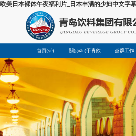
欧美日本裸体午夜福利片_日本丰满的少妇中文字幕
首頁(yè)
關(guān)于青飲
黨群工作
集團(tu
(jiǎn)介
組織領(l
(dǎo)