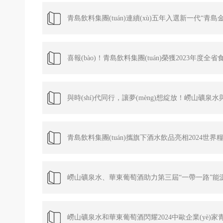
青島飲料集團(tuán)連續(xù)五年入選新一代“青島金
喜報(bào)！青島飲料集團(tuán)榮獲2023年度全省
與時(shí)代同行，讓夢(mèng)想綻放！嶗山礦
千商共贏！2025年青島飲料集團(tuán)營(yíng
青島飲料集團(tuán)攜旗下酒水飲品亮相2024世界糧
2025-01-10
功舉辦
嶗山礦泉水、華東葡萄酒助力第三屆“一帶一路”能源部長
嶗山礦泉水和華東葡萄酒閃耀2024中歐企業(yè)家