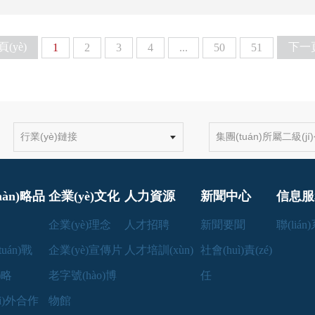
(yè)
下一頁
1
2
3
4
...
50
51
hàn)略品
企業(yè)文化
人力資源
新聞中心
信息服務
企業(yè)理念
人才招聘
新聞要聞
聯(liá
uán)戰
企業(yè)宣傳片
人才培訓(xùn)
社會(huì)責(zé)
n)略
老字號(hào)博
任
uì)外合作
物館