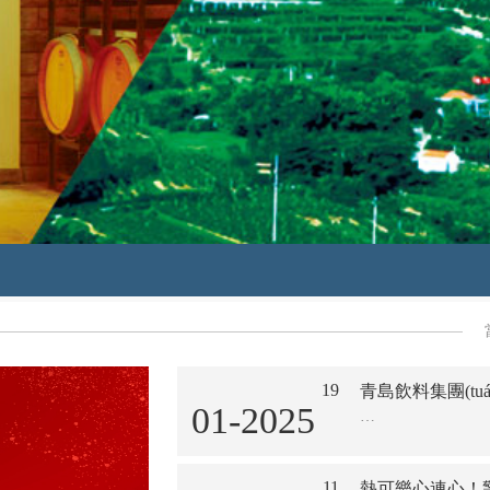
19
青島飲料集團(tuá
01-2025
…
11
熱可樂心連心！警營