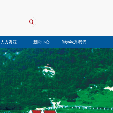
人力資源
新聞中心
聯(lián)系我們
對(duì)外合作
企業(yè)理念
企業(yè)宣傳
人力招聘
人才培訓(xùn)
新聞要聞
社會(hu
聯(l
企業(yè)品牌
片
(zé)任
老字號(hào)博
物館