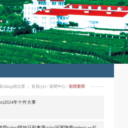
當(dāng)前位置 ：
首頁(yè)
/
新聞中心
/
新聞要聞
n)2024年十件大事
(yíng)開放日和奧運(yùn)冠軍陳夢(mèng) 一起