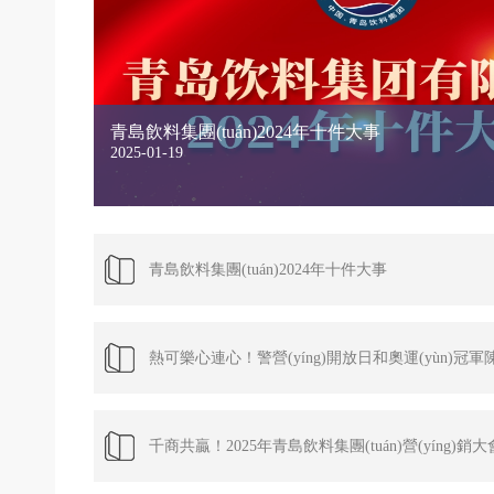
青島飲料集團(tuán)2024年十件大事
2025-01-19
青島飲料集團(tuán)2024年十件大事
熱可樂心連心！警營(yíng)開放日和奧運(yùn)冠軍
千商共贏！2025年青島飲料集團(tuán)營(yíng)銷大
熱可樂心連心！警營(yíng)開放日和奧運(yùn)冠軍陳
2025-01-11
致敬最親愛的人