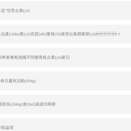
花”培育企業(yè)
食品產(chǎn)業(yè)高質(zhì)量發(fā)展突出集體榮譽(yù)！
泉水與華東葡萄酒攜手閃耀青島企業(yè)家日
)銷大會(huì) 成
食日慶祝活動(dòng)
(zhǎng)會(huì)議成功舉辦
青島論壇