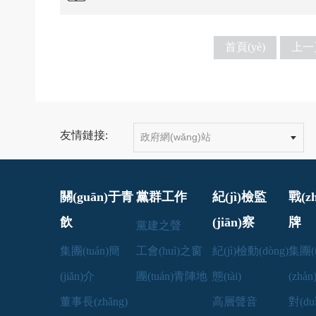
首頁(yè)
上一頁
友情鏈接:
關(guān)于青
黨群工作
紀(jì)檢監
戰(z
飲
(jiān)察
牌
黨建之聲
集團(tuán)簡
工會(huì)之窗
紀(jì)檢動(dòng)
集團(t
(jiǎn)介
團(tuán)青陣地
態(tài)
(zhà
董事長(zhǎng)
高層聲音
對(d