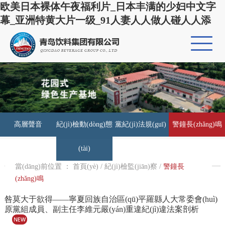
欧美日本裸体午夜福利片_日本丰满的少妇中文字
幕_亚洲特黄大片一级_91人妻人人做人碰人人添
高層聲音
紀(jì)檢動(dòng)態
黨紀(jì)法規(guī)
警鐘長(zhǎng)鳴
(tài)
當(dāng)前位置 ：
首頁(yè)
/
紀(jì)檢監(jiān)察
/
警鐘長
(zhǎng)鳴
咎莫大于欲得——寧夏回族自治區(qū)平羅縣人大常委會(huì)
原黨組成員、副主任李維元嚴(yán)重違紀(jì)違法案剖析