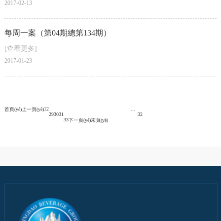
2017-02-13
每周一案（第04期總第134期）
[查看更多]
2017-01-23
1
2
...
首頁(yè)
上一頁(yè)
29
30
31
32
33
下一頁(yè)
末頁(yè)