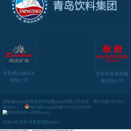
青島嶗山礦泉水
青島華東葡萄釀
有限公司
酒有限公司
該版權(quán)歸青島飲料集團(tuán)有限公司所有
魯ICP備17033821
號(hào)-1
魯公網(wǎng)安備37021202001620
技術(shù)支持:
青島新視點(diǎn)