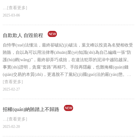
…
[查看更多]
2025-03-06
自欺欺人 自毀前程
自恃學(xué)法懂法，最終卻破紀(jì)破法，葉文峰以投資為名變相收受
賄賂，自以為可以用法律專(zhuān)業(yè)知識(shí)為自己編織一張“防
護(hù)網(wǎng)”，最終卻弄巧成拙，在違法犯罪的泥淖中越陷越深。
事實(shí)證明，貪腐“套路”再精巧、手段再隱蔽，也難掩權(quán)錢
(qián)交易的本質(zhì)，更逃脫不了黨紀(jì)國(guó)法的嚴(yán)懲。…
[查看更多]
2025-02-27
招權(quán)納賄踏上不歸路
…
[查看更多]
2025-02-20