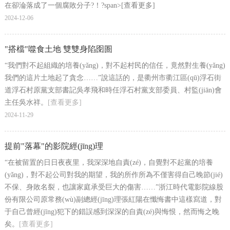
在卻淪落成了一個腐敗分子?！?span>[查看更多]
2024-12-06
"搭檔"噬食土地 雙雙身陷囹圄
“我們對不起組織的培養(yǎng)，對不起村民的信任，竟然對生養(yǎng)
我們的這片土地起了貪念……”說這話的，是衢州市衢江區(qū)浮石街
道浮石村原黨支部書記吳孝飛和時任浮石村黨支部委員、村監(jiān)會
主任吳水祥。
[查看更多]
2024-11-29
提前"落幕"的影院經(jīng)理
“在被留置的日日夜夜里，我深深地自責(zé)，自覺對不起黨的培養
(yǎng)，對不起公司對我的期望，我的所作所為不僅害得自己晚節(jié)
不保、身敗名裂，也讓家庭承受巨大的傷害……”浙江時代電影院線股
份有限公司原常務(wù)副總經(jīng)理張紅陽在懺悔書中這樣寫道，對
于自己曾經(jīng)犯下的錯誤感到深深的自責(zé)與悔恨，然而悔之晚
矣。
[查看更多]