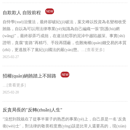
自欺欺人 自毀前程
自恃學(xué)法懂法，最終卻破紀(jì)破法，葉文峰以投資為名變相收受
賄賂，自以為可以用法律專業(yè)知識為自己編織一張“防護(hù)網
(wǎng)”，最終卻弄巧成拙，在違法犯罪的泥淖中越陷越深。事實(shí)
證明，貪腐“套路”再精巧、手段再隱蔽，也難掩權(quán)錢交易的本質
(zhì)，更逃脫不了黨紀(jì)國法的嚴(yán)懲。…
[查看更多]
2025-02-27
招權(quán)納賄踏上不歸路
…
[查看更多]
2025-02-20
反貪局長的"反轉(zhuǎn)人生"
“沒想到我栽在了從事半輩子的熟悉的事業(yè)上，自己原是一名‘反貪
衛(wèi)士’，對法律的敬畏程度應(yīng)該是比常人還要高的，現(xiàn)